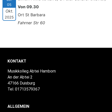
05
Von 09.30
Okt.
Ort St Barbara
2025
Fahrner Str 60
KONTAKT
Musikkolleg Abtei Hamborn
An der Abtei 2
47166 Duisburg
Tel. 01713579367
ALLGEMEIN