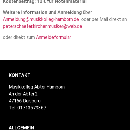
Kostenbeitrag: 10 € für Notenmaterial
Weitere Information und Anmeldung
über
Anmeldung@musikkolleg-hamborn.de
oder per Mail direkt an
peterschaefer.kirchenmusiker@web.de
oder direkt zum
Anmeldeformular
KONTAKT
Musikkolleg Abtei Hamborn
An der Abtei 2
47166 Duisburg
Tel. 01713579367
ALLGEMEIN