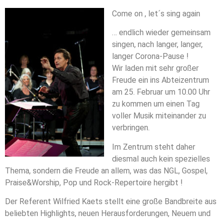
Come on , let´s sing again
… endlich wieder gemeinsam
singen, nach langer, langer,
langer Corona-Pause !
Wir laden mit sehr großer
Freude ein ins Abteizentrum
am 25. Februar um 10.00 Uhr
zu kommen um einen Tag
voller Musik miteinander zu
verbringen.
Im Zentrum steht daher
diesmal auch kein spezielles
Thema, sondern die Freude an allem, was das NGL, Gospel,
Praise&Worship, Pop und Rock-Repertoire hergibt !
Der Referent Wilfried Kaets stellt eine große Bandbreite aus
beliebten Highlights, neuen Herausforderungen, Neuem und