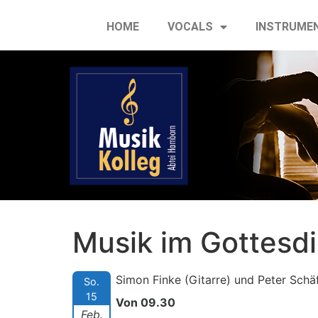
HOME
VOCALS
INSTRUME
Musik im Gottesd
Simon Finke (Gitarre) und Peter Schäf
So.
15
Von 09.30
Feb.