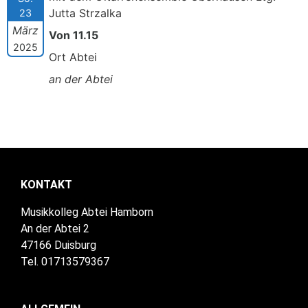
Jutta Strzalka
23
März
Von 11.15
2025
Ort Abtei
an der Abtei
KONTAKT
Musikkolleg Abtei Hamborn
An der Abtei 2
47166 Duisburg
Tel. 01713579367