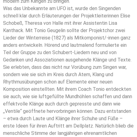
modern zum Klingen zu bringen.
Was das Unbekannte am UFO ist, wurde den Singenden
schnell klar durch Erläuterungen der Projektleiterinnen Elise
Schobeß, Theresa von Halle mit ihrer Assistentin Lisa
Kanthack. Mit Tonio Geugelin sollte der Projektchor zwei
Lieder der Winterreise (1827) als Mitkomponist/-innen ganz
anders entwickeln. Hörend und lautmalend formulierte ein
Teil der Gruppe zu den Schubert-Liedern neu und von
Gedanken und Assoziationen ausgehende Klänge und Texte.
Sie erlebten, dass das nicht nur Vorübung zum Singen war,
sondern wie sie sich im Kreis durch Atem, Klang und
Rhythmusübungen schon auf Elemente einer neuen
Komposition einstellten. Mit ihrem Coach Tonio entdeckten
sie auch, wie sie luftgefüllte Mundhöhlen schaffen und dann
effektvolle Klänge auch durch gepresste und dann wie
,,Ventile“ geöffnete hervorbringen können. Dazu entstanden
– etwa durch Laute und Klänge ihrer Schuhe und Füße –
erste Ideen für ihren Auftritt am Dellplatz. Natürlich blieb die
menschliche Stimme der langjährigen ehrenamtlichen