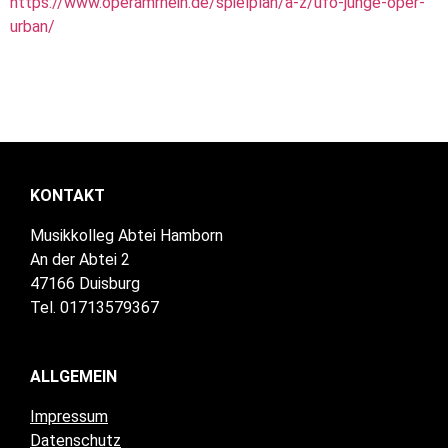
https://www.operamrhein.de/spielplan/a-z/ufo-junge-oper-
urban/
KONTAKT
Musikkolleg Abtei Hamborn
An der Abtei 2
47166 Duisburg
Tel. 01713579367
ALLGEMEIN
Impressum
Datenschutz