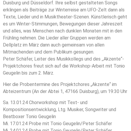
Duisburg und Düsseldorf. Ihre selbst gestalteten Songs
erklingen als Beiträge zur Winterreise am UFO-Zelt dann als
Texte, Lieder und in Musiktheater-Szenen. Künstlerisch geht
es um Winter-Stimmungen, Bewegungen dieser Jahreszeit
und alles, was Menschen nach dunklen Monaten mit in den
Frühling nehmen. Die Lieder aller Gruppen werden am
Dellplatz im März dann auch gemeinsam von allen
Mitmachenden und dem Publikum gesungen.
Peter Schäfer, Leiter des Musikkollegs und des ,,Akzente“-
Projektchores freut sich auf die Workshop-Arbeit mit Tonio
Geugelin bis zum 2. März.
Hier die Probentermine des Projektchores „Akzente“ im
Abteizentrum (An der Abtei 1, 47166 Duisburg), um 19:30 Uhr
Sa. 13.01.24 Chorworkshop mit Text- und
Kompositionsentwicklung, Ltg. Musiker, Songwriter und
Beatboxer Tonio Geugelin
Mi. 17.01.24 Probe mit Tonio Geugelin/Peter Schäfer
Mi. 24.01.24 Probe mit Tonio Geugelin/Peter Schäfer